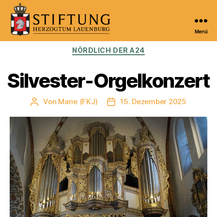
Menü
Kulturportal
Kategorien
NÖRDLICH DER A24
der
Stiftung
Herzogtum
Silvester-Orgelkonzert
Lauenburg
Von
Marie (FKJ)
15. Dezember 2025
Beitragsautor
Veröffentlichungsdatum