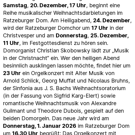
Samstag
,
20. Dezember, 17 Uhr
, beginnt eine
Reihe musikalischer Weihnachtsdarbietungen im
Ratzeburger Dom. Am Heiligabend,
24. Dezember
,
wird der Ratzeburger Domchor um
17 Uhr
in der
Christvesper und am
Donnerstag
,
25. Dezember,
11 Uhr
, im Festgottesdienst zu hören sein.
Domorganist Christian Skobowsky lädt zur „Musik
in der Christnacht“ ein. Wer den heiligen Abend
besinnlich ausklingen lassen möchte, findet hier um
23 Uhr
ein Orgelkonzert mit Alter Musik von
Arnold Schlick, Georg Muffat und Nicolaus Bruhns,
der Sinfonia aus J. S. Bachs Weihnachtsoratorium
(in der Fassung von Sigfrid Karg-Elert) sowie
romantische Weihnachtsmusik von Alexandre
Guilmant und Theodore Dubois, gespielt auf den
beiden Domorgeln. Das neue Jahr wird am
Donnerstag, 1. Januar 2026
im Ratzeburger Dom
um
16.30 Uhr
begrüßt: Das Orgelkonzert mit