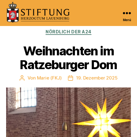
Menü
Kulturportal
Kategorien
NÖRDLICH DER A24
der
Stiftung
Herzogtum
Weihnachten im
Lauenburg
Ratzeburger Dom
Von
Marie (FKJ)
19. Dezember 2025
Beitragsautor
Veröffentlichungsdatum