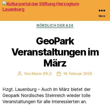
Menü
Kulturportal
Kategorien
NÖRDLICH DER A24
der
Stiftung
Herzogtum
GeoPark
Lauenburg
Veranstaltungen im
März
Von
Marie (FKJ)
18. Februar 2026
Beitragsautor
Veröffentlichungsdatum
Hzgt. Lauenburg – Auch im März bietet der
Geopark Nordisches Steinreich wieder tolle
Veranstaltungen für alle Interessierten an.