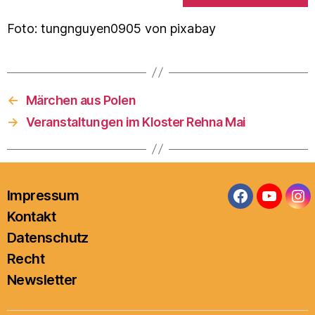
Foto: tungnguyen0905 von pixabay
←
Märchen aus Polen
→
Veranstaltungen im Kloster Rehna Mai
Impressum
Facebook
YouTub
In
Kontakt
Datenschutz
Recht
Newsletter