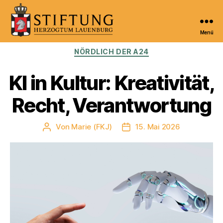
Menü
Kulturportal
Kategorien
NÖRDLICH DER A24
der
Stiftung
Herzogtum
KI in Kultur: Kreativität,
Lauenburg
Recht, Verantwortung
Von
Marie (FKJ)
15. Mai 2026
Beitragsautor
Veröffentlichungsdatum