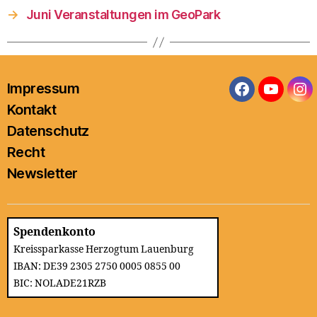
→
Juni Veranstaltungen im GeoPark
Impressum
Facebook
YouTub
In
Kontakt
Datenschutz
Recht
Newsletter
Spendenkonto
Kreissparkasse Herzogtum Lauenburg
IBAN: DE39 2305 2750 0005 0855 00
BIC: NOLADE21RZB