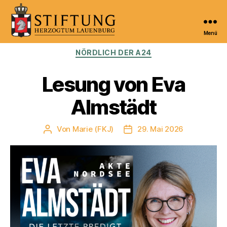
Menü
Kulturportal
Kategorien
NÖRDLICH DER A24
der
Stiftung
Herzogtum
Lesung von Eva
Lauenburg
Almstädt
Von
Marie (FKJ)
29. Mai 2026
Beitragsautor
Veröffentlichungsdatum