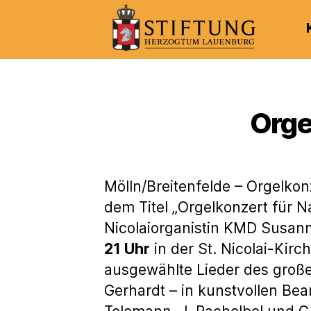
Kulturportal
der
Stiftung
Herzogtum
Orge
Lauenburg
Mölln/Breitenfelde – Orgelko
dem Titel „Orgelkonzert für 
Nicolaiorganistin KMD Susan
21 Uhr
in der St. Nicolai-Kirc
ausgewählte Lieder des große
Gerhardt – in kunstvollen Bea