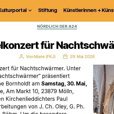
Kulturportal
Stiftung
Künstlerinnen + Küns
Kategorien
NÖRDLICH DER A24
lkonzert für Nachtschw
Von
Marie (FKJ)
29. Mai 2026
Beitragsautor
Veröffentlichungsdatum
nzert für Nachtschwärmer. Unter
Nachtschwärmer“ präsentiert
ne Bornholdt am
Samstag, 30. Mai,
he, Am Markt 10, 23879 Mölln,
n Kirchenlieddichters Paul
rbeitungen von J. Ch. Oley, G. Ph.