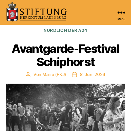
Menü
Kulturportal
Kategorien
NÖRDLICH DER A24
der
Stiftung
Herzogtum
Avantgarde-Festival
Lauenburg
Schiphorst
Von
Marie (FKJ)
8. Juni 2026
Beitragsautor
Veröffentlichungsdatum