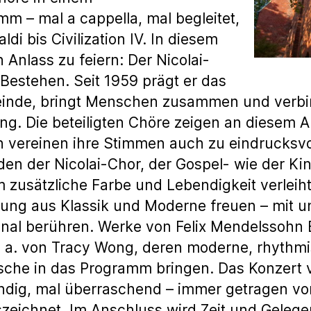
 – mal a cappella, mal begleitet,
ldi bis Civilization IV. In diesem
 Anlass zu feiern: Der Nicolai-
Bestehen. Seit 1959 prägt er das
inde, bringt Menschen zusammen und verbin
 Die beteiligten Chöre zeigen an diesem Ab
rn vereinen ihre Stimmen auch zu eindrucks
den der Nicolai-Chor, der Gospel- wie der K
zusätzliche Farbe und Lebendigkeit verleiht.
chung aus Klassik und Moderne freuen – mit u
al berühren. Werke von Felix Mendelssohn B
. a. von Tracy Wong, deren moderne, rhythm
ische in das Programm bringen. Das Konzert v
endig, mal überraschend – immer getragen v
szeichnet. Im Anschluss wird Zeit und Gelege