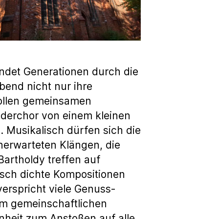
det Generationen durch die
end nicht nur ihre
vollen gemeinsamen
inderchor von einem kleinen
 Musikalisch dürfen sich die
nerwarteten Klängen, die
artholdy treffen auf
isch dichte Kompositionen
erspricht viele Genuss-
om gemeinschaftlichen
nheit zum Anstoßen auf alle