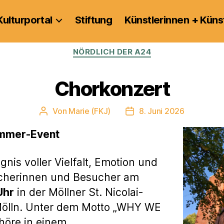
Kulturportal
Stiftung
Künstlerinnen + Küns
Kategorien
NÖRDLICH DER A24
Chorkonzert
Von
Marie (FKJ)
8. Juni 2026
Beitragsautor
Veröffentlichungsdatum
ommer-Event
gnis voller Vielfalt, Emotion und
ucherinnen und Besucher am
Uhr
in der Möllner St. Nicolai-
Mölln. Unter dem Motto „WHY WE
höre in einem