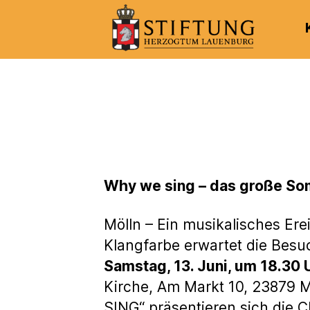
Kulturportal
der
Stiftung
Herzogtum
Lauenburg
Why we sing – das große S
Mölln – Ein musikalisches Erei
Klangfarbe erwartet die Bes
Samstag, 13. Juni, um 18.30 
Kirche, Am Markt 10, 23879 
SING“ präsentieren sich die C