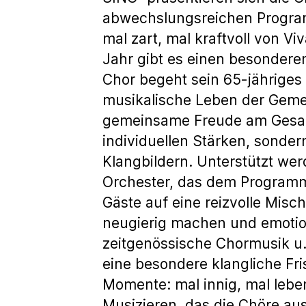
abwechslungsreichen Programm
mal zart, mal kraftvoll von Viva
Jahr gibt es einen besonderen
Chor begeht sein 65-jähriges 
musikalische Leben der Geme
gemeinsame Freude am Gesang.
individuellen Stärken, sonde
Klangbildern. Unterstützt wer
Orchester, das dem Programm 
Gäste auf eine reizvolle Mis
neugierig machen und emotion
zeitgenössische Chormusik u
eine besondere klangliche Fr
Momente: mal innig, mal leb
Musizieren, das die Chöre au