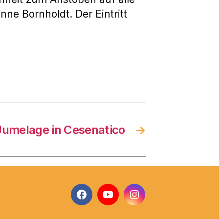
ne Bornholdt. Der Eintritt
umelage in Cesenatico
→
Facebook
YouTube
Instagram