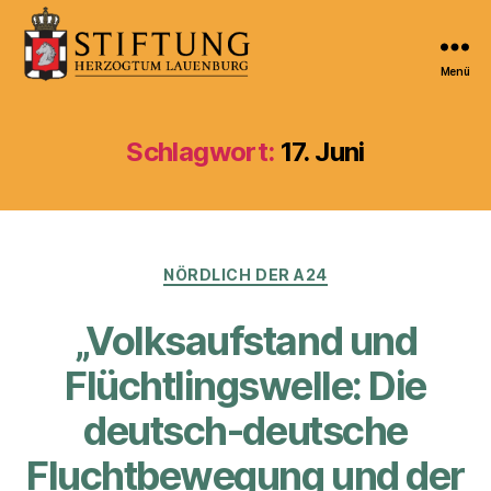
Menü
Kulturportal
der
Stiftung
Schlagwort:
17. Juni
Herzogtum
Lauenburg
Kategorien
NÖRDLICH DER A24
„Volksaufstand und
Flüchtlingswelle: Die
deutsch-deutsche
Fluchtbewegung und der