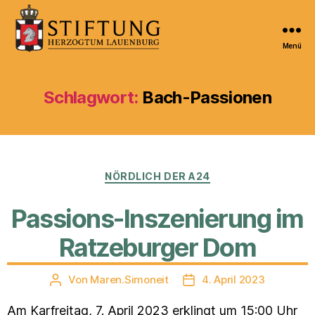
Menü
Kulturportal
der
Stiftung
Schlagwort:
Bach-Passionen
Herzogtum
Lauenburg
Kategorien
NÖRDLICH DER A24
Passions-Inszenierung im
Ratzeburger Dom
Von
Maren.Simoneit
4. April 2023
Beitragsautor
Veröffentlichungsdatum
Am Karfreitag, 7. April 2023 erklingt um 15:00 Uhr