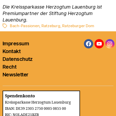
Die Kreissparkasse Herzogtum Lauenburg ist
Premiumpartner der Stiftung Herzogtum
Lauenburg
.
Bach-Passionen
,
Ratzeburg
,
Ratzeburger Dom
Schlagwörter
Impressum
Facebook
YouTub
In
Kontakt
Datenschutz
Recht
Newsletter
Spendenkonto
Kreissparkasse Herzogtum Lauenburg
IBAN: DE39 2305 2750 0005 0855 00
BIC: NOLADE21RZB