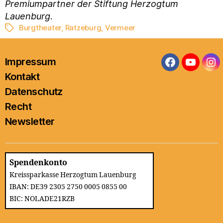
Premiumpartner der Stiftung Herzogtum
Lauenburg
.
Burgtheater
,
Ratzeburg
,
Vermeer
Schlagwörter
Impressum
Facebook
YouTub
In
Kontakt
Datenschutz
Recht
Newsletter
Spendenkonto
Kreissparkasse Herzogtum Lauenburg
IBAN: DE39 2305 2750 0005 0855 00
BIC: NOLADE21RZB