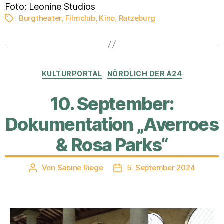
Foto: Leonine Studios
Burgtheater
,
Filmclub
,
Kino
,
Ratzeburg
Schlagwörter
Kategorien
KULTURPORTAL
NÖRDLICH DER A24
10. September:
Dokumentation „Averroes
& Rosa Parks“
Von
Sabine Riege
5. September 2024
Beitragsautor
Veröffentlichungsdatum