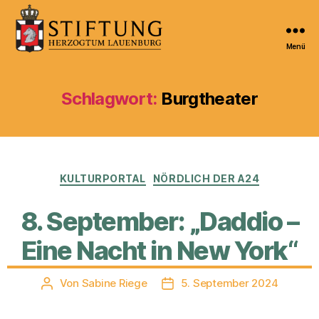
Menü
Kulturportal
der
Stiftung
Schlagwort:
Burgtheater
Herzogtum
Lauenburg
Kategorien
KULTURPORTAL
NÖRDLICH DER A24
8. September: „Daddio –
Eine Nacht in New York“
Von
Sabine Riege
5. September 2024
Beitragsautor
Veröffentlichungsdatum