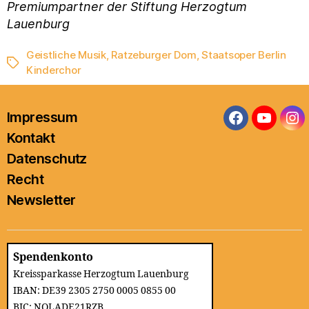
Premiumpartner der Stiftung Herzogtum
Lauenburg
Geistliche Musik
,
Ratzeburger Dom
,
Staatsoper Berlin
Schlagwörter
Kinderchor
Impressum
Facebook
YouTub
In
Kontakt
Datenschutz
Recht
Newsletter
Spendenkonto
Kreissparkasse Herzogtum Lauenburg
IBAN: DE39 2305 2750 0005 0855 00
BIC: NOLADE21RZB