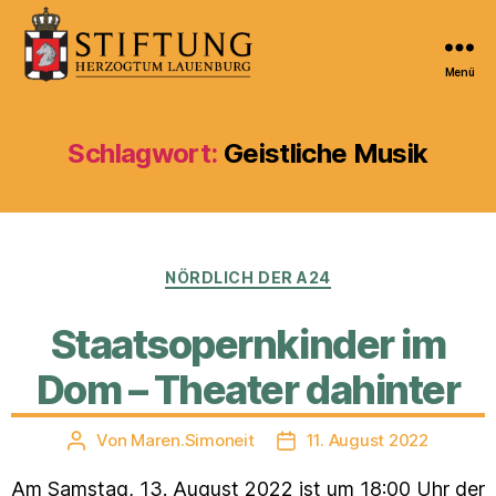
Menü
Kulturportal
der
Stiftung
Schlagwort:
Geistliche Musik
Herzogtum
Lauenburg
Kategorien
NÖRDLICH DER A24
Staatsopernkinder im
Dom – Theater dahinter
Von
Maren.Simoneit
11. August 2022
Beitragsautor
Veröffentlichungsdatum
Am Samstag, 13. August 2022 ist um 18:00 Uhr der