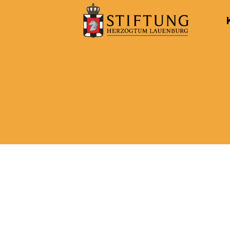
Kulturportal
der
Stiftung
Herzogtum
Lauenburg