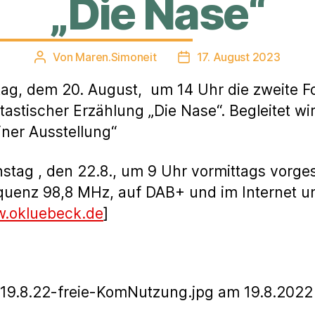
„Die Nase“
Von
Maren.Simoneit
17. August 2023
Beitragsautor
Veröffentlichungsdatum
ntag, dem 20. August, um 14 Uhr die zweite 
astischer Erzählung „Die Nase“. Begleitet wi
iner Ausstellung“
enstag , den 22.8., um 9 Uhr vormittags vorg
enz 98,8 MHz, auf DAB+ und im Internet u
w.okluebeck.de
]
19.8.22-freie-KomNutzung.jpg am 19.8.2022