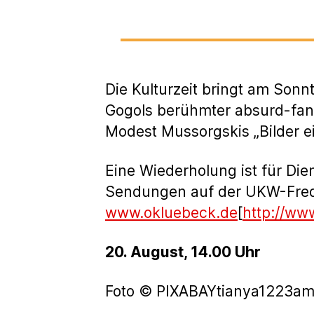
Die Kulturzeit bringt am Son
Gogols berühmter absurd-fant
Modest Mussorgskis „Bilder e
Eine Wiederholung ist für Di
Sendungen auf der UKW-Frequ
www.okluebeck.de
[
http://ww
20. August, 14.00 Uhr
Foto © PIXABAYtianya1223am