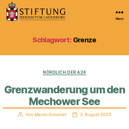
Menü
Kulturportal
der
Stiftung
Schlagwort:
Grenze
Herzogtum
Lauenburg
Kategorien
NÖRDLICH DER A24
Grenzwanderung um den
Mechower See
Von
Maren.Simoneit
2. August 2023
Beitragsautor
Veröffentlichungsdatum