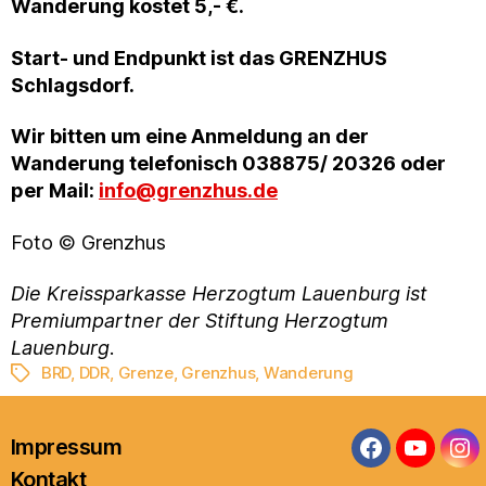
Wanderung kostet 5,- €.
Start- und Endpunkt ist das GRENZHUS
Schlagsdorf.
Wir bitten um eine Anmeldung an der
Wanderung telefonisch 038875/ 20326 oder
per Mail:
info@grenzhus.de
Foto © Grenzhus
Die Kreissparkasse Herzogtum Lauenburg ist
Premiumpartner der Stiftung Herzogtum
Lauenburg
.
BRD
,
DDR
,
Grenze
,
Grenzhus
,
Wanderung
Schlagwörter
Impressum
Facebook
YouTub
In
Kontakt