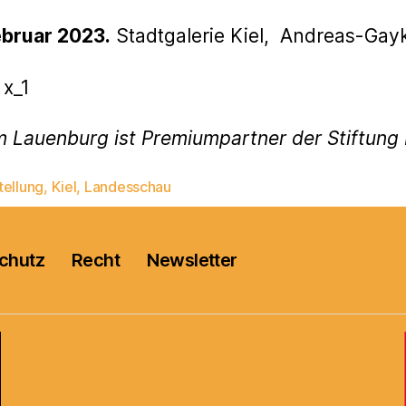
ebruar 2023.
Stadtgalerie Kiel, Andreas-Gayk
x_1
m Lauenburg ist Premiumpartner der Stiftun
tellung
,
Kiel
,
Landesschau
rter
chutz
Recht
Newsletter