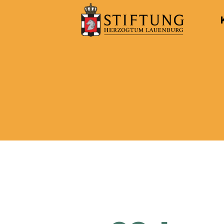
Kulturportal
der
Stiftung
Herzogtum
Lauenburg