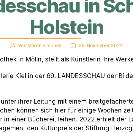
desschau in Sc
Holstein
Von
Maren.Simoneit
29. November 2022
Beitragsautor
Veröffentlichungsdatum
othek in Mölln, stellt als Künstlerin ihre Werk
galerie Kiel in der 69. LANDESSCHAU der Bil
t unter ihrer Leitung mit einem breitgefächer
schen können sich hier für einige Wochen z
 in einer Bücherei, leihen. 2022 erhielt der
gagement den Kulturpreis der Stiftung Herz