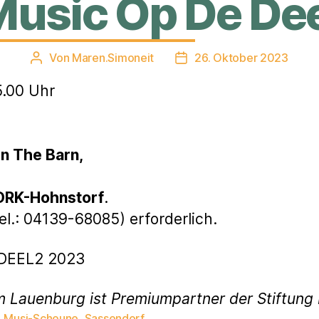
Music Op De Dee
Von
Maren.Simoneit
26. Oktober 2023
Beitragsautor
Veröffentlichungsdatum
5.00 Uhr
e
In The Barn,
DRK-Hohnstorf
.
l.: 04139-68085) erforderlich.
 DEEL2 2023
m Lauenburg ist Premiumpartner der Stiftun
,
Musi-Scheune
,
Sassendorf