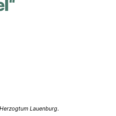
l“
g Herzogtum Lauenburg
.