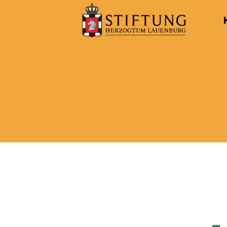
Kulturportal
der
Stiftung
Herzogtum
Lauenburg