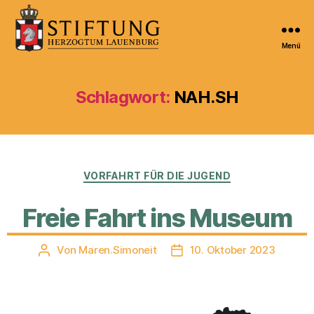
Menü
Kulturportal
der
Stiftung
Schlagwort:
NAH.SH
Herzogtum
Lauenburg
Kategorien
VORFAHRT FÜR DIE JUGEND
Freie Fahrt ins Museum
Von
Maren.Simoneit
10. Oktober 2023
Beitragsautor
Veröffentlichungsdatum