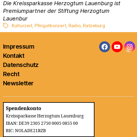
Die Kreissparkasse Herzogtum Lauenburg ist
Premiumpartner der Stiftung Herzogtum
Lauenbur
Kulturzeit
,
Pfingstkonzert
,
Radio
,
Ratzeburg
Schlagwörter
Impressum
Facebook
YouTub
In
Kontakt
Datenschutz
Recht
Newsletter
Spendenkonto
Kreissparkasse Herzogtum Lauenburg
IBAN: DE39 2305 2750 0005 0855 00
BIC: NOLADE21RZB