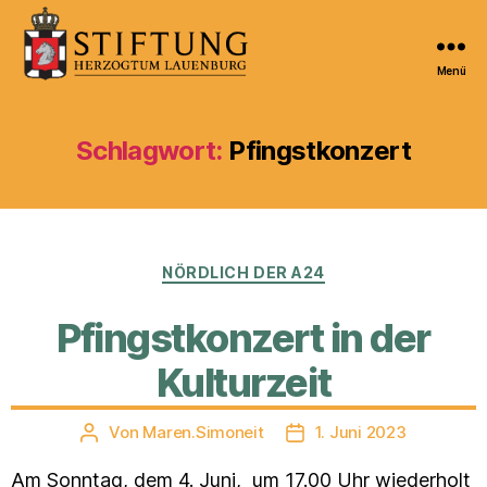
Menü
Kulturportal
der
Stiftung
Schlagwort:
Pfingstkonzert
Herzogtum
Lauenburg
Kategorien
NÖRDLICH DER A24
Pfingstkonzert in der
Kulturzeit
Von
Maren.Simoneit
1. Juni 2023
Beitragsautor
Veröffentlichungsdatum
Am Sonntag, dem 4. Juni, um 17.00 Uhr wiederholt