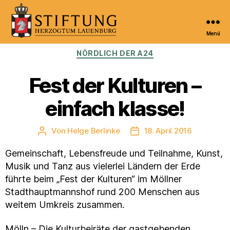
Menü
Kulturportal
Kategorien
NÖRDLICH DER A24
der
Stiftung
Herzogtum
Fest der Kulturen –
Lauenburg
einfach klasse!
Von
Helge Berlinke
18. April 2016
Beitragsautor
Veröffentlichungsdatum
Gemeinschaft, Lebensfreude und Teilnahme, Kunst,
Musik und Tanz aus vielerlei Ländern der Erde
führte beim „Fest der Kulturen“ im Möllner
Stadthauptmannshof rund 200 Menschen aus
weitem Umkreis zusammen.
Mölln – Die Kulturbeiräte der gastgebenden