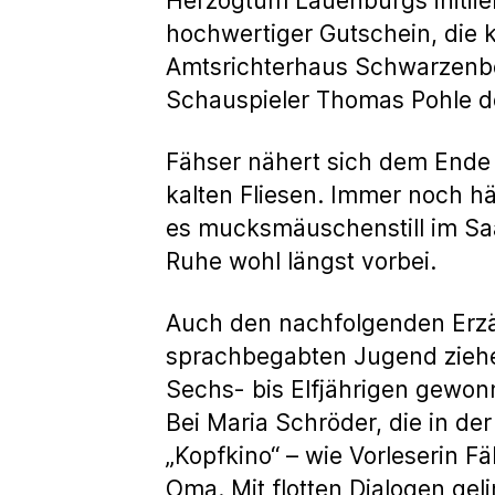
Herzogtum Lauenburgs initiie
hochwertiger Gutschein, die 
Amtsrichterhaus Schwarzenbe
Schauspieler Thomas Pohle d
Fähser nähert sich dem Ende 
kalten Fliesen. Immer noch h
es mucksmäuschenstill im Saal
Ruhe wohl längst vorbei.
Auch den nachfolgenden Erzä
sprachbegabten Jugend ziehen
Sechs- bis Elfjährigen gewonne
Bei Maria Schröder, die in der
„Kopfkino“ – wie Vorleserin 
Oma. Mit flotten Dialogen ge