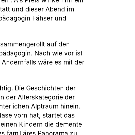
“. Als Preis winken ihr ein
tatt und dieser Abend im
rpädagogin Fähser und
zusammengerollt auf den
pädagogin. Nach wie vor ist
 Andernfalls wäre es mit der
tig. Die Geschichten der
 der Alterskategorie der
hterlichen Alptraum hinein.
Nase vorn hat, startet das
 seinen Kindern die demente
es familiäres Panorama zu