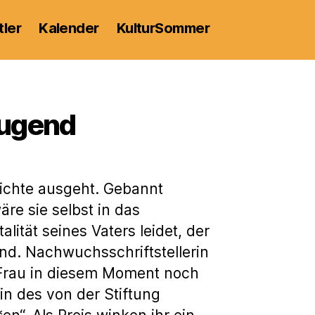
tler
Kalender
KulturSommer
Jugend
hichte ausgeht. Gebannt
äre sie selbst in das
ität seines Vaters leidet, der
ind. Nachwuchsschriftstellerin
 Frau in diesem Moment noch
in des von der Stiftung