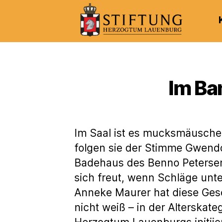
Kulturportal
der
Stiftung
Herzogtum
Im Ba
Lauenburg
Im Saal ist es mucksmäuschen
folgen sie der Stimme Gwendol
Badehaus des Benno Petersen g
sich freut, wenn Schläge unte
Anneke Maurer hat diese Gesc
nicht weiß – in der Alterskat