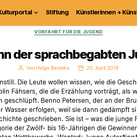
Kulturportal
Stiftung
Künstlerinnen + Küns
Kategorien
VORFAHRT FÜR DIE JUGEND
nn der sprachbegabten 
Von
Helge Berlinke
20. April 2018
Beitragsautor
Veröffentlichungsdatum
still. Die Leute wollen wissen, wie die Gesc
in Fähsers, die die Erzählung vorträgt, als w
eschlüpft. Benno Petersen, der an der Brutal
r Wasser erfolgen, weil sie dann gedämpft s
hichte geschrieben. Sie ist – was die junge
egorie der Zwölf- bis 16-Jährigen die Gewinner