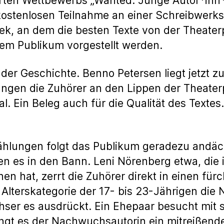
rten Wettbewerbs „Wanted: Junge Autor*inn*en
kostenlosen Teilnahme an einer Schreibwerks
k, an dem die besten Texte von der Theate
em Publikum vorgestellt werden.
der Geschichte. Benno Petersen liegt jetzt 
ängen die Zuhörer an den Lippen der Theater
. Ein Beleg auch für die Qualität des Textes.
hlungen folgt das Publikum geradezu andäch
 es in den Bann. Leni Nörenberg etwa, die in
n hat, zerrt die Zuhörer direkt in einen fürc
 Alterskategorie der 17- bis 23-Jährigen die 
Fähser es ausdrückt. Ein Ehepaar besucht mit
lingt es der Nachwuchsautorin ein mitreißend