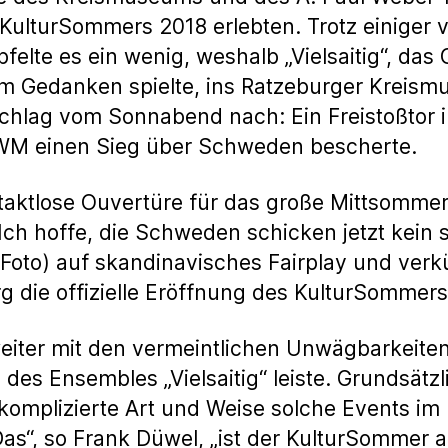
KulturSommers 2018 erlebten. Trotz einiger v
elte es ein wenig, weshalb „Vielsaitig“, da
em Gedanken spielte, ins Ratzeburger Kreis
chlag vom Sonnabend nach: Ein Freistoßtor in
-WM einen Sieg über Schweden bescherte.
 taktlose Ouvertüre für das große Mittsomme
Ich hoffe, die Schweden schicken jetzt kein 
 (Foto) auf skandinavisches Fairplay und verk
 die offizielle Eröffnung des KulturSommers
eiter mit den vermeintlichen Unwägbarkeiten au
n des Ensembles „Vielsaitig“ leiste. Grundsätz
nkomplizierte Art und Weise solche Events im
“, so Frank Düwel, „ist der KulturSommer a