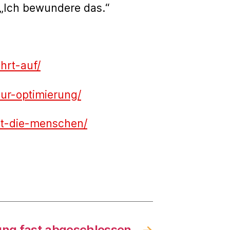
: „Ich bewundere das.“
hrt-auf/
zur-optimierung/
lt-die-menschen/
ng fast abgeschlossen
→