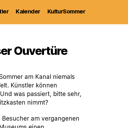
tler
Kalender
KulturSommer
ser Ouvertüre
urSommer am Kanal niemals
Welt. Künstler können
nd was passiert, bitte sehr,
witzkasten nimmt?
00 Besucher am vergangenen
-Museums einen