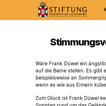
Kulturportal
der
Stiftung
Herzogtum
Stimmungsvol
Lauenburg
Wäre Frank Düwel ein ängstl
auf die Beine stellen. Es gib
beispielsweise an Sommergrip
wenn es wie aus Eimern kübel
Zum Glück ist Frank Düwel k
Sonntag rund um das Geländ