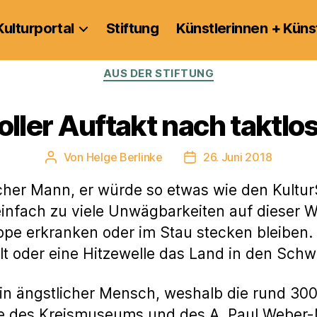
Kulturportal
Stiftung
Künstlerinnen + Küns
Kategorien
AUS DER STIFTUNG
ler Auftakt nach taktlo
Von
Helge Berlinke
26. Juni 2018
Beitragsautor
Veröffentlichungsdatum
icher Mann, er würde so etwas wie den Kult
t einfach zu viele Unwägbarkeiten auf dieser 
pe erkranken oder im Stau stecken bleiben. U
t oder eine Hitzewelle das Land in den Sch
ein ängstlicher Mensch, weshalb die rund 3
e des Kreismuseums und des A. Paul Weber