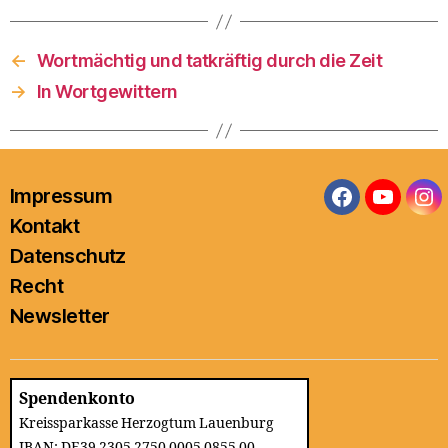
←
Wortmächtig und tatkräftig durch die Zeit
→
In Wortgewittern
Impressum
Facebook
YouTub
In
Kontakt
Datenschutz
Recht
Newsletter
Spendenkonto
Kreissparkasse Herzogtum Lauenburg
IBAN: DE39 2305 2750 0005 0855 00