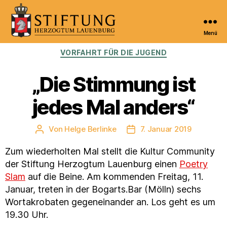
Menü
Kulturportal
Kategorien
VORFAHRT FÜR DIE JUGEND
der
Stiftung
Herzogtum
„Die Stimmung ist
Lauenburg
jedes Mal anders“
Von
Helge Berlinke
7. Januar 2019
Beitragsautor
Veröffentlichungsdatum
Zum wiederholten Mal stellt die Kultur Community
der Stiftung Herzogtum Lauenburg einen
Poetry
Slam
auf die Beine. Am kommenden Freitag, 11.
Januar, treten in der Bogarts.Bar (Mölln) sechs
Wortakrobaten gegeneinander an. Los geht es um
19.30 Uhr.