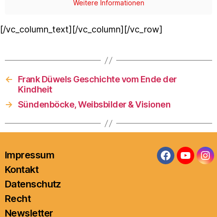
Weitere Informationen
[/vc_column_text][/vc_column][/vc_row]
←
Frank Düwels Geschichte vom Ende der
Kindheit
→
Sündenböcke, Weibsbilder & Visionen
Impressum
Facebook
YouTub
In
Kontakt
Datenschutz
Recht
Newsletter