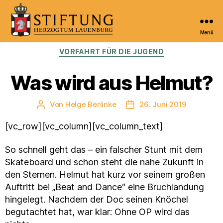
Menü
Kulturportal
Kategorien
VORFAHRT FÜR DIE JUGEND
der
Stiftung
Herzogtum
Was wird aus Helmut?
Lauenburg
Von
Helge Berlinke
26. Juni 2019
Beitragsautor
Veröffentlichungsdatum
[vc_row][vc_column][vc_column_text]
So schnell geht das – ein falscher Stunt mit dem
Skateboard und schon steht die nahe Zukunft in
den Sternen. Helmut hat kurz vor seinem großen
Auftritt bei „Beat and Dance“ eine Bruchlandung
hingelegt. Nachdem der Doc seinen Knöchel
begutachtet hat, war klar: Ohne OP wird das