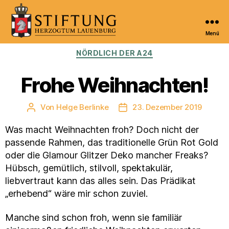
Menü
Kulturportal
Kategorien
NÖRDLICH DER A24
der
Stiftung
Herzogtum
Frohe Weihnachten!
Lauenburg
Von
Helge Berlinke
23. Dezember 2019
Beitragsautor
Veröffentlichungsdatum
Was macht Weihnachten froh? Doch nicht der
passende Rahmen, das traditionelle Grün Rot Gold
oder die Glamour Glitzer Deko mancher Freaks?
Hübsch, gemütlich, stilvoll, spektakulär,
liebvertraut kann das alles sein. Das Prädikat
„erhebend“ wäre mir schon zuviel.
Manche sind schon froh, wenn sie familiär