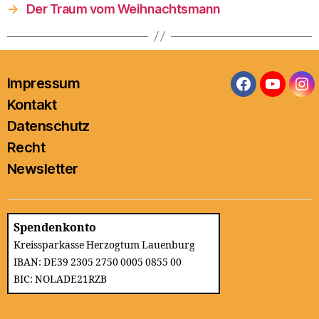
→
Der Traum vom Weihnachtsmann
Impressum
Facebook
YouTub
In
Kontakt
Datenschutz
Recht
Newsletter
Spendenkonto
Kreissparkasse Herzogtum Lauenburg
IBAN: DE39 2305 2750 0005 0855 00
BIC: NOLADE21RZB