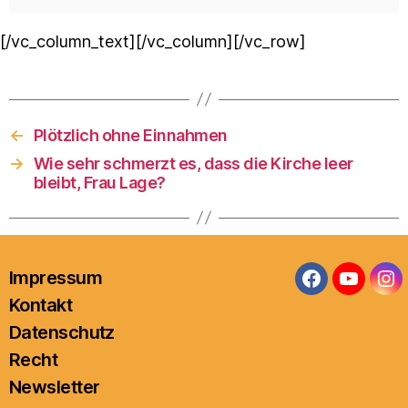
[/vc_column_text][/vc_column][/vc_row]
←
Plötzlich ohne Einnahmen
→
Wie sehr schmerzt es, dass die Kirche leer
bleibt, Frau Lage?
Impressum
Facebook
YouTub
In
Kontakt
Datenschutz
Recht
Newsletter