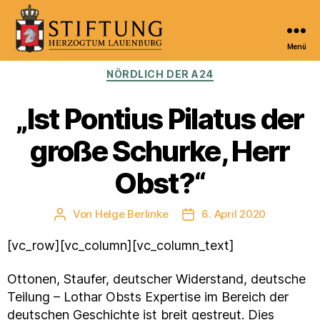
Menü
Kulturportal
Kategorien
NÖRDLICH DER A24
der
Stiftung
Herzogtum
„Ist Pontius Pilatus der
Lauenburg
große Schurke, Herr
Obst?“
Von
Helge Berlinke
6. April 2020
Beitragsautor
Veröffentlichungsdatum
[vc_row][vc_column][vc_column_text]
Ottonen, Staufer, deutscher Widerstand, deutsche
Teilung – Lothar Obsts Expertise im Bereich der
deutschen Geschichte ist breit gestreut. Dies