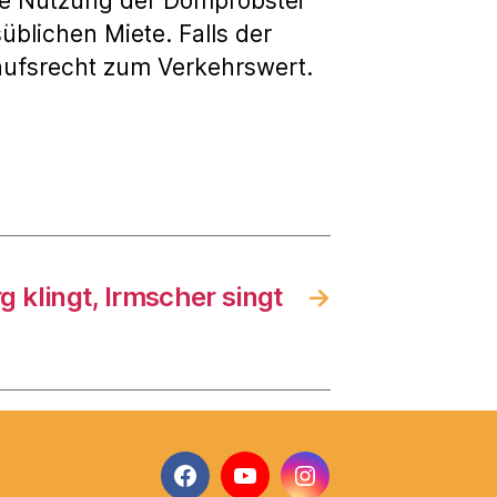
elle Nutzung der Domprobstei
üblichen Miete. Falls der
kaufsrecht zum Verkehrswert.
 klingt, Irmscher singt
→
Facebook
YouTube
Instagram