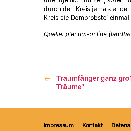
unentgeltlich nutzen, sofern 
durch den Kreis jemals enden,
Kreis die Domprobstei einmal
Quelle: plenum-online (landtag
←
Traumfänger ganz groß
Träume“
Impressum
Kontakt
Datens