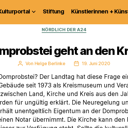
Kulturportal
Stiftung
Künstlerinnen + Küns
Kategorien
NÖRDLICH DER A24
mprobstei geht an den Kr
Von
Helge Berlinke
19. Juni 2020
Beitragsautor
Veröffentlichungsdatum
Domprobstei? Der Landtag hat diese Frage e
 Gebäude seit 1973 als Kreismuseum und Vera
zwischen Land, Kirche und Kreis aus den Jah
rden für ungültig erklärt. Die Neuregelung u
erhält unentgeltlich Eigentum an der Domprob
einen Notar übernimmt. Die Kirche kann den