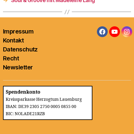
→
Soul & Groove mit Madeleine Lang
Impressum
Facebook
YouTub
In
Kontakt
Datenschutz
Recht
Newsletter
Spendenkonto
Kreissparkasse Herzogtum Lauenburg
IBAN: DE39 2305 2750 0005 0855 00
BIC: NOLADE21RZB