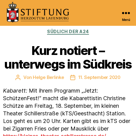
Menü
Kulturportal
Kategorien
SÜDLICH DER A24
der
Stiftung
Herzogtum
Kurz notiert –
Lauenburg
unterwegs im Südkreis
Von
Helge Berlinke
11. September 2020
Beitragsautor
Veröffentlichungsdatum
Kabarett:
Mit ihrem Programm „Jetzt:
SchützenFest!“ macht die Kabarettistin Christine
Schütze am Freitag, 18. September, im kleinen
Theater Schillerstraße (kTS/Geesthacht) Station.
Los geht es um 20 Uhr. Karten gibt es im kTS oder
bei Zigarren Fries oder per Mausklick über