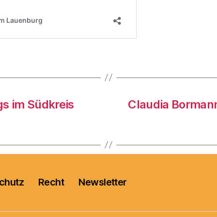
gs im Südkreis
Claudia Bormann 
chutz
Recht
Newsletter