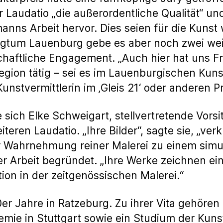
er Laudatio „die außerordentliche Qualität“ u
s Arbeit hervor. Dies seien für die Kunst w
zogtum Lauenburg gebe es aber noch zwei weit
haftliche Engagement. „Auch hier hat uns F
 Region tätig – sei es im Lauenburgischen Kun
nstvermittlerin im ‚Gleis 21‘ oder anderen Pr
ich Elke Schweigart, stellvertretende Vors
iteren Laudatio. „Ihre Bilder“, sagte sie, „ver
 Wahrnehmung reiner Malerei zu einem simul
hrer Arbeit begründet. „Ihre Werke zeichnen ei
ion in der zeitgenössischen Malerei.“
0er Jahre in Ratzeburg. Zu ihrer Vita gehör
emie in Stuttgart sowie ein Studium der Kuns