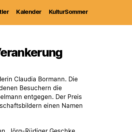
tler
Kalender
KulturSommer
 Verankerung
lerin Claudia Bormann. Die
denen Besuchern die
gelmann entgegen. Der Preis
ndschaftsbildern einen Namen
fen. Jörg-Rüdiger Geschke,