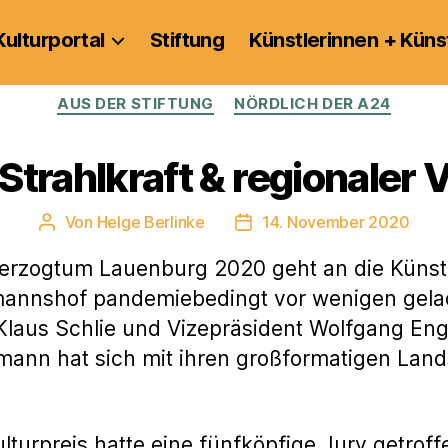
Kulturportal
Stiftung
Künstlerinnen + Küns
Kategorien
AUS DER STIFTUNG
NÖRDLICH DER A24
 Strahlkraft & regionaler
Von
Helge Berlinke
14. November 2020
Beitragsautor
Veröffentlichungsdatum
 Herzogtum Lauenburg 2020 geht an die Künst
mannshof pandemiebedingt vor wenigen gela
Klaus Schlie und Vizepräsident Wolfgang En
ormann hat sich mit ihren großformatigen La
turpreis hatte eine fünfköpfige Jury getrof