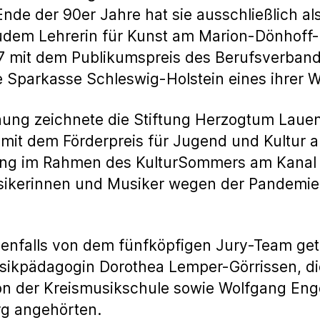
 Ende der 90er Jahre hat sie ausschließlich al
e zudem Lehrerin für Kunst am Marion-Dönhof
7 mit dem Publikumspreis des Berufsverband
e Sparkasse Schleswig-Holstein eines ihrer W
ihung zeichnete die Stiftung Herzogtum Laue
t dem Förderpreis für Jugend und Kultur au
ung im Rahmen des KulturSommers am Kanal
ikerinnen und Musiker wegen der Pandemie i
enfalls von dem fünfköpfigen Jury-Team ge
sikpädagogin Dorothea Lemper-Görrissen, die
n der Kreismusikschule sowie Wolfgang Enge
g angehörten.