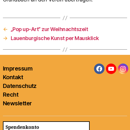
←
„Pop up-Art“ zur Weihnachtszeit
→
Lauenburgische Kunst per Mausklick
Impressum
Facebook
YouTub
In
Kontakt
Datenschutz
Recht
Newsletter
Spendenkonto