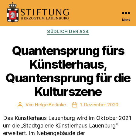
Menü
Kulturportal
Kategorien
SÜDLICH DER A24
der
Stiftung
Herzogtum
Quantensprung fürs
Lauenburg
Künstlerhaus,
Quantensprung für die
Kulturszene
Von
Helge Berlinke
1. Dezember 2020
Beitragsautor
Veröffentlichungsdatum
Das Künstlerhaus Lauenburg wird im Oktober 2021
um die „Stadtgalerie Künstlerhaus Lauenburg“
erweitert. Im Nebengebäude der