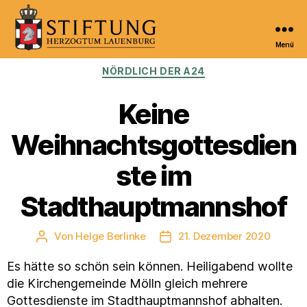
Menü
Kulturportal
Kategorien
NÖRDLICH DER A24
der
Stiftung
Herzogtum
Keine
Lauenburg
Weihnachtsgottesdien
ste im
Stadthauptmannshof
Von
Helge Berlinke
21. Dezember 2020
Beitragsautor
Veröffentlichungsdatum
Es hätte so schön sein können. Heiligabend wollte
die Kirchengemeinde Mölln gleich mehrere
Gottesdienste im Stadthauptmannshof abhalten.