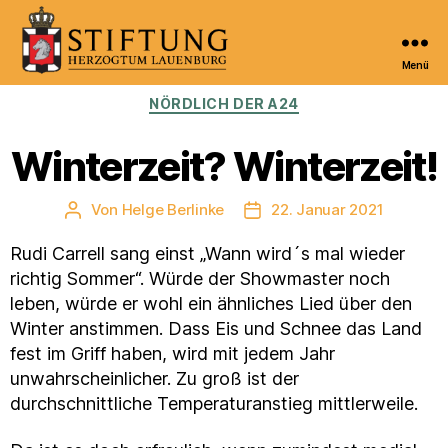
Menü
Kulturportal
Kategorien
NÖRDLICH DER A24
der
Stiftung
Herzogtum
Winterzeit? Winterzeit!
Lauenburg
Von
Helge Berlinke
22. Januar 2021
Beitragsautor
Veröffentlichungsdatum
Rudi Carrell sang einst „Wann wird´s mal wieder
richtig Sommer“. Würde der Showmaster noch
leben, würde er wohl ein ähnliches Lied über den
Winter anstimmen. Dass Eis und Schnee das Land
fest im Griff haben, wird mit jedem Jahr
unwahrscheinlicher. Zu groß ist der
durchschnittliche Temperaturanstieg mittlerweile.