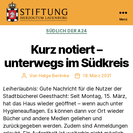
Menü
Kulturportal
Kategorien
SÜDLICH DER A24
der
Stiftung
Herzogtum
Kurz notiert –
Lauenburg
unterwegs im Südkreis
Von
Helge Berlinke
18. März 2021
Beitragsautor
Veröffentlichungsdatum
Leiherlaubnis:
Gute Nachricht für die Nutzer der
Stadtbücherei Geesthacht: Seit Montag, 15. März,
hat das Haus wieder geöffnet – wenn auch unter
Hygieneauflagen. Es können dann vor Ort wieder
Bücher und andere Medien geliehen und
zurückgegeben werden. Zudem sind Anmeldungen