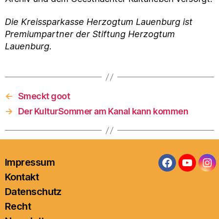
Die Kreissparkasse Herzogtum Lauenburg ist
Premiumpartner der Stiftung Herzogtum
Lauenburg.
←
Smeckt goot
→
Der KulturSommer am Kanal kann kommen
Impressum
Facebook
YouTub
In
Kontakt
Datenschutz
Recht