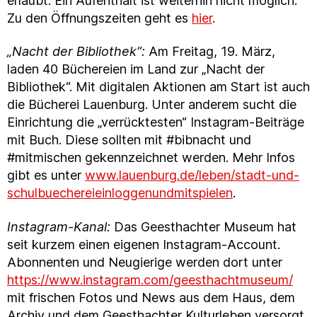
erlaubt. Ein Aufenthalt ist weiterhin nicht möglich.
Zu den Öffnungszeiten geht es
hier
.
„Nacht der Bibliothek“:
Am Freitag, 19. März,
laden 40 Büchereien im Land zur „Nacht der
Bibliothek“. Mit digitalen Aktionen am Start ist auch
die Bücherei Lauenburg. Unter anderem sucht die
Einrichtung die „verrücktesten“ Instagram-Beiträge
mit Buch. Diese sollten mit #bibnacht und
#mitmischen gekennzeichnet werden. Mehr Infos
gibt es unter
www.lauenburg.de/leben/stadt-und-
schulbuechereieinloggenundmitspielen
.
Instagram-Kanal:
Das Geesthachter Museum hat
seit kurzem einen eigenen Instagram-Account.
Abonnenten und Neugierige werden dort unter
https://www.instagram.com/geesthachtmuseum/
mit frischen Fotos und News aus dem Haus, dem
Archiv und dem Geesthachter Kulturleben versorgt.