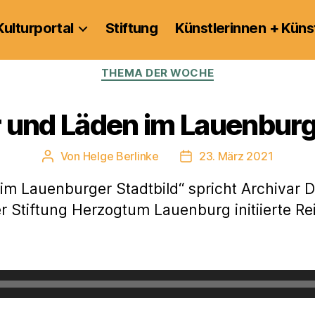
Kulturportal
Stiftung
Künstlerinnen + Küns
Kategorien
THEMA DER WOCHE
 und Läden im Lauenburge
Von
Helge Berlinke
23. März 2021
Beitragsautor
Veröffentlichungsdatum
m Lauenburger Stadtbild“ spricht Archivar D
r Stiftung Herzogtum Lauenburg initiierte R