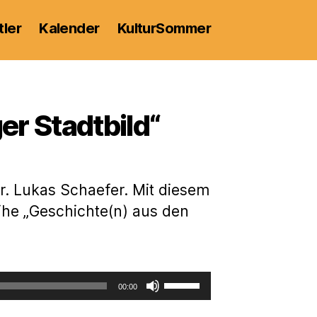
tler
Kalender
KulturSommer
r Stadtbild“
r. Lukas Schaefer. Mit diesem
eihe „Geschichte(n) aus den
P
00:00
f