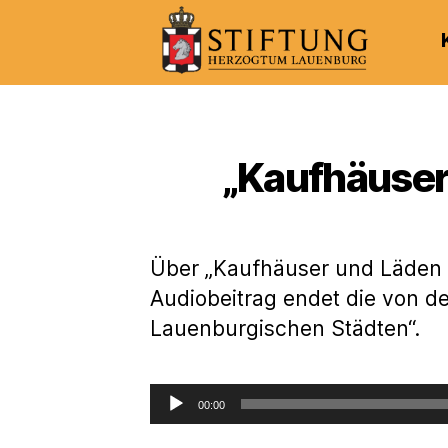
Kulturportal
der
Stiftung
Herzogtum
„Kaufhäuser
Lauenburg
Über „Kaufhäuser und Läden i
Audiobeitrag endet die von de
Lauenburgischen Städten“.
A
00:00
u