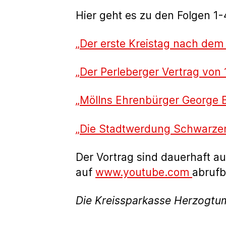
d
Hier geht es zu den Folgen 1-
i
o
„Der erste Kreistag nach dem
-
P
„Der Perleberger Vertrag von
l
a
„Möllns Ehrenbürger George 
y
„Die Stadtwerdung Schwarzen
e
r
Der Vortrag sind dauerhaft a
auf
www.youtube.com
abrufb
Die Kreissparkasse Herzogtu