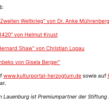
4:
 Zweiten Weltkrieg“ von Dr. Anke Mührenber
 1420“ von Helmut Knust
Bernard Shaw“ von Christian Lopau
beks von Gisela Berger“
uf
www.kulturportal-herzogtum.de
sowie auf
ar.
m Lauenburg ist Premiumpartner der Stiftun