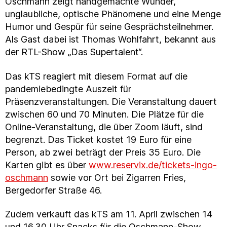
Oschmann zeigt handgemachte Wunder,
unglaubliche, optische Phänomene und eine Menge
Humor und Gespür für seine Gesprächsteilnehmer.
Als Gast dabei ist Thomas Wohlfahrt, bekannt aus
der RTL-Show „Das Supertalent“.
Das kTS reagiert mit diesem Format auf die
pandemiebedingte Auszeit für
Präsenzveranstaltungen. Die Veranstaltung dauert
zwischen 60 und 70 Minuten. Die Plätze für die
Online-Veranstaltung, die über Zoom läuft, sind
begrenzt. Das Ticket kostet 19 Euro für eine
Person, ab zwei beträgt der Preis 35 Euro. Die
Karten gibt es über
www.reservix.de/tickets-ingo-
oschmann
sowie vor Ort bei Zigarren Fries,
Bergedorfer Straße 46.
Zudem verkauft das kTS am 11. April zwischen 14
und 16.30 Uhr Snacks für die Oschmann-Show.