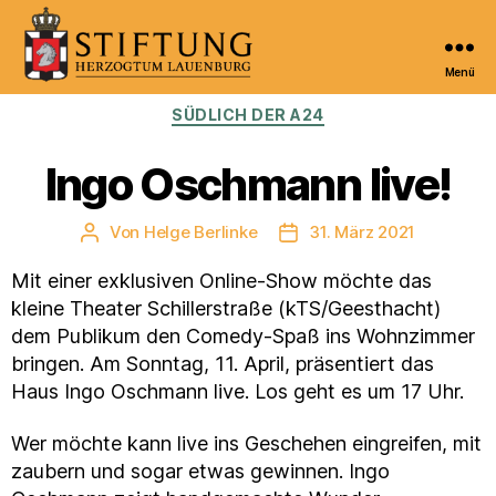
Menü
Kulturportal
Kategorien
SÜDLICH DER A24
der
Stiftung
Herzogtum
Ingo Oschmann live!
Lauenburg
Von
Helge Berlinke
31. März 2021
Beitragsautor
Veröffentlichungsdatum
Mit einer exklusiven Online-Show möchte das
kleine Theater Schillerstraße (kTS/Geesthacht)
dem Publikum den Comedy-Spaß ins Wohnzimmer
bringen. Am Sonntag, 11. April, präsentiert das
Haus Ingo Oschmann live. Los geht es um 17 Uhr.
Wer möchte kann live ins Geschehen eingreifen, mit
zaubern und sogar etwas gewinnen. Ingo