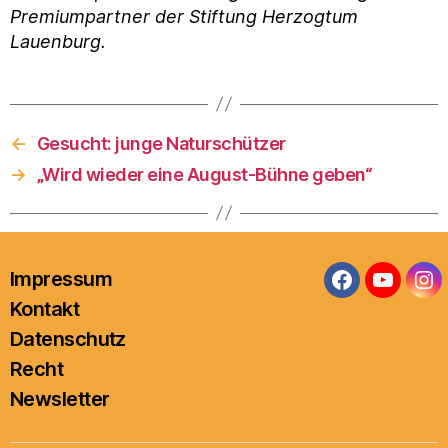
Premiumpartner der Stiftung Herzogtum
Lauenburg.
←
Gesucht: junge Naturschützer
→
„Wird wieder eine August-Bühne geben“
Impressum
Facebook
YouTub
In
Kontakt
Datenschutz
Recht
Newsletter