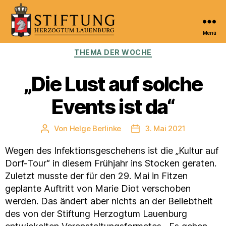
Menü
Kulturportal
Kategorien
THEMA DER WOCHE
der
Stiftung
Herzogtum
„Die Lust auf solche
Lauenburg
Events ist da“
Von
Helge Berlinke
3. Mai 2021
Beitragsautor
Veröffentlichungsdatum
Wegen des Infektionsgeschehens ist die „Kultur auf
Dorf-Tour“ in diesem Frühjahr ins Stocken geraten.
Zuletzt musste der für den 29. Mai in Fitzen
geplante Auftritt von Marie Diot verschoben
werden. Das ändert aber nichts an der Beliebtheit
des von der Stiftung Herzogtum Lauenburg