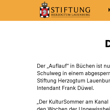
Kulturportal
der
Stiftung
Herzogtum
D
Lauenburg
Der „Auflauf“ in Büchen ist 
Schulweg in einem abgesperr
Stiftung Herzogtum Lauenburg
Intendant Frank Düwel.
„Der KulturSommer am Kanal is
den Wochen der Ungewissheit.