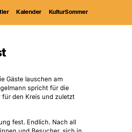
tler
Kalender
KulturSommer
st
m
Die Gäste lauschen am
elmann spricht für die
für den Kreis und zuletzt
ng fest. Endlich. Nach all
innen und Besucher, sich in