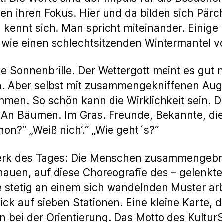
en ihren Fokus. Hier und da bilden sich Pärc
kennt sich. Man spricht miteinander. Einige 
 wie einen schlechtsitzenden Wintermantel v
ne Sonnenbrille. Der Wettergott meint es gut
. Aber selbst mit zusammengekniffenen Au
en. So schön kann die Wirklichkeit sein. D
 An Bäumen. Im Gras. Freunde, Bekannte, di
hon?“ „Weiß nich‘.“ „Wie geht´s?“
twerk des Tages: Die Menschen zusammengeb
auen, auf diese Choreografie des – gelenkten 
e stetig an einem sich wandelnden Muster arb
k auf sieben Stationen. Eine kleine Karte, die
bei der Orientierung. Das Motto des Kultur