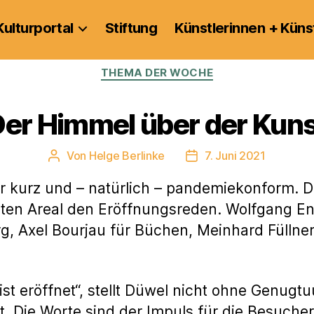
Kulturportal
Stiftung
Künstlerinnen + Küns
Kategorien
THEMA DER WOCHE
er Himmel über der Kun
Von
Helge Berlinke
7. Juni 2021
Beitragsautor
Veröffentlichungsdatu
nur kurz und – natürlich – pandemiekonform. 
ten Areal den Eröffnungsreden. Wolfgang Eng
, Axel Bourjau für Büchen, Meinhard Füllner 
t eröffnet“, stellt Düwel nicht ohne Genugtuu
 Die Worte sind der Impuls für die Besucher