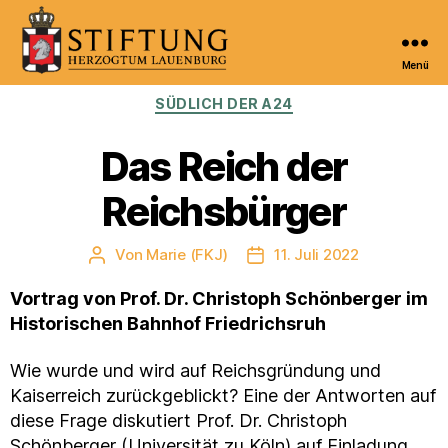
Menü
Kulturportal
Kategorien
SÜDLICH DER A24
der
Stiftung
Herzogtum
Das Reich der
Lauenburg
Reichsbürger
Von
Marie (FKJ)
11. Juli 2022
Beitragsautor
Veröffentlichungsdatum
Vortrag von Prof. Dr. Christoph Schönberger im
Historischen Bahnhof Friedrichsruh
Wie wurde und wird auf Reichsgründung und
Kaiserreich zurückgeblickt? Eine der Antworten auf
diese Frage diskutiert Prof. Dr. Christoph
Schönberger (Universität zu Köln) auf Einladung