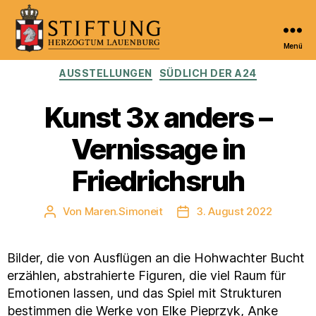
Menü
Kulturportal
Kategorien
AUSSTELLUNGEN
SÜDLICH DER A24
der
Stiftung
Herzogtum
Kunst 3x anders –
Lauenburg
Vernissage in
Friedrichsruh
Von
Maren.Simoneit
3. August 2022
Beitragsautor
Veröffentlichungsdatum
Bilder, die von Ausflügen an die Hohwachter Bucht
erzählen, abstrahierte Figuren, die viel Raum für
Emotionen lassen, und das Spiel mit Strukturen
bestimmen die Werke von Elke Pieprzyk, Anke