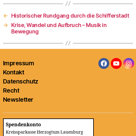
←
Historischer Rundgang durch die Schifferstadt
→
Krise, Wandel und Aufbruch – Musik in
Bewegung
Impressum
Facebook
YouTub
In
Kontakt
Datenschutz
Recht
Newsletter
Spendenkonto
Kreissparkasse Herzogtum Lauenburg