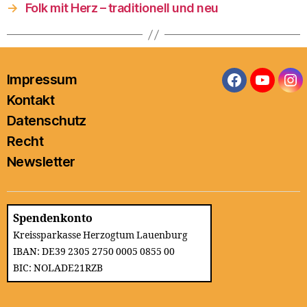
→
Folk mit Herz – traditionell und neu
Impressum
Facebook
YouTub
In
Kontakt
Datenschutz
Recht
Newsletter
Spendenkonto
Kreissparkasse Herzogtum Lauenburg
IBAN: DE39 2305 2750 0005 0855 00
BIC: NOLADE21RZB