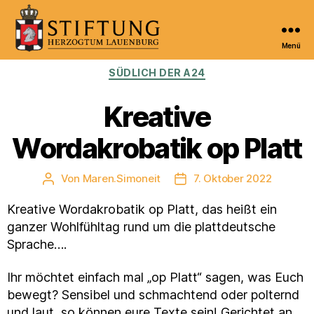
Menü
Kulturportal
Kategorien
SÜDLICH DER A24
der
Stiftung
Herzogtum
Kreative
Lauenburg
Wordakrobatik op Platt
Von
Maren.Simoneit
7. Oktober 2022
Beitragsautor
Veröffentlichungsdatum
Kreative Wordakrobatik op Platt, das heißt ein
ganzer Wohlfühltag rund um die plattdeutsche
Sprache….
Ihr möchtet einfach mal „op Platt“ sagen, was Euch
bewegt? Sensibel und schmachtend oder polternd
und laut, so können eure Texte sein! Gerichtet an