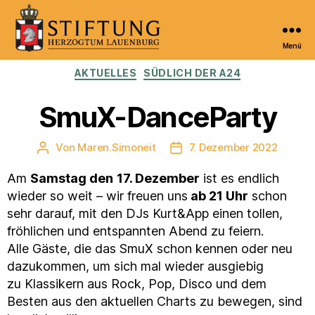
Menü
Kulturportal
Kategorien
AKTUELLES
SÜDLICH DER A24
der
Stiftung
Herzogtum
SmuX-DanceParty
Lauenburg
Von
Maren.Simoneit
7. Dezember 2022
Beitragsautor
Veröffentlichungsdatum
Am
Samstag den
17. Dezember
ist es endlich
wieder so weit – wir freuen uns
ab 21 Uhr
schon
sehr darauf, mit den DJs Kurt&App einen tollen,
fröhlichen und entspannten Abend zu feiern.
Alle Gäste, die das SmuX schon kennen oder neu
dazukommen, um sich mal wieder ausgiebig
zu Klassikern aus Rock, Pop, Disco und dem
Besten aus den aktuellen Charts zu bewegen, sind