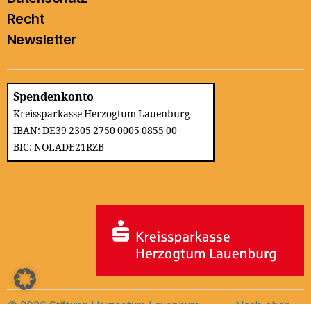
Recht
Newsletter
Spendenkonto
Kreissparkasse Herzogtum Lauenburg
IBAN: DE39 2305 2750 0005 0855 00
BIC: NOLADE21RZB
© 2026
Stiftung Herzogtum Lauenburg
Nach oben
↑