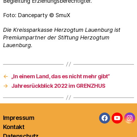
Begleitung Erziehungsberechtigter.
Foto: Danceparty © SmuX
Die Kreissparkasse Herzogtum Lauenburg ist
Premiumpartner der Stiftung Herzogtum
Lauenburg
.
←
„In einem Land, das es nicht mehr gibt“
→
Jahresrückblick 2022 im GRENZHUS
Impressum
Facebook
YouTub
In
Kontakt
Datenschutz