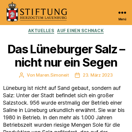
Menü
Kulturportal
Kategorien
AKTUELLES
AUF EINEN SCHNACK
der
Stiftung
Herzogtum
Das Lüneburger Salz –
Lauenburg
nicht nur ein Segen
Von
Maren.Simoneit
23. März 2023
Beitragsautor
Veröffentlichungsdatum
Lüneburg ist nicht auf Sand gebaut, sondern auf
Salz: Unter der Stadt befindet sich ein großer
Salzstock. 956 wurde erstmalig der Betrieb einer
Saline in Lüneburg urkundlich erwähnt. Sie war bis
1980 in Betrieb. In den mehr als 1.000 Jahren
Betriebszeit wurden riesige Mengen Sole für die