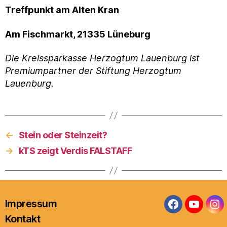
Treffpunkt am Alten Kran
Am Fischmarkt, 21335 Lüneburg
Die Kreissparkasse Herzogtum Lauenburg ist
Premiumpartner der Stiftung Herzogtum
Lauenburg.
←
Stein oder Steinzeit?
→
kTS zeigt Verdis FALSTAFF
Impressum
Facebook
YouTub
In
Kontakt