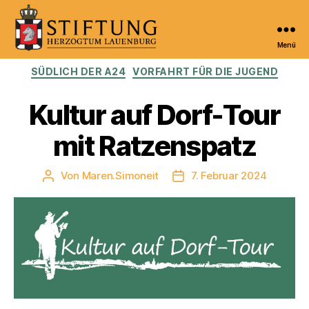
Menü
Kulturportal
Kategorien
SÜDLICH DER A24
VORFAHRT FÜR DIE JUGEND
der
Stiftung
Herzogtum
Kultur auf Dorf-Tour
Lauenburg
mit Ratzenspatz
Von
Maren.Simoneit
7. Februar 2024
Beitragsautor
Veröffentlichungsdatum