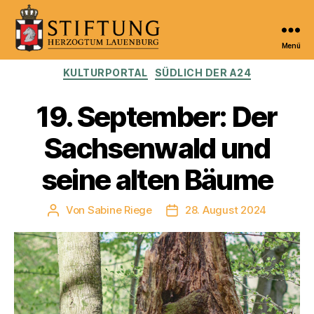
Menü
Kulturportal
Kategorien
KULTURPORTAL
SÜDLICH DER A24
der
Stiftung
Herzogtum
19. September: Der
Lauenburg
Sachsenwald und
seine alten Bäume
Von
Sabine Riege
28. August 2024
Beitragsautor
Veröffentlichungsdatum