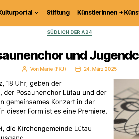
Kulturportal
Stiftung
Künstlerinnen + Küns
Kategorien
SÜDLICH DER A24
saunenchor und Jugendc
Von
Marie (FKJ)
24. März 2025
Beitragsautor
Veröffentlichungsdatum
, 18 Uhr, geben der
 der Posaunenchor Lütau und der
n gemeinsames Konzert in der
in dieser Form ist es eine Premiere.
rei, die Kirchengemeinde Lütau
Ausgang.