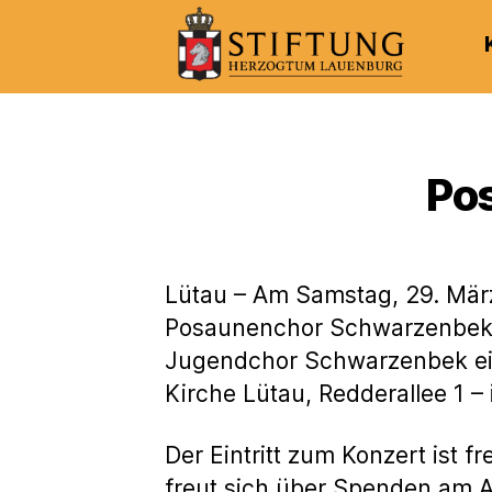
Kulturportal
der
Stiftung
Herzogtum
Po
Lauenburg
Lütau – Am Samstag, 29. März
Posaunenchor Schwarzenbek,
Jugendchor Schwarzenbek ei
Kirche Lütau, Redderallee 1 – 
Der Eintritt zum Konzert ist f
freut sich über Spenden am 