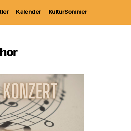
tler
Kalender
KulturSommer
hor