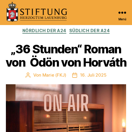
Menü
Kulturportal
Kategorien
NÖRDLICH DER A24
SÜDLICH DER A24
der
Stiftung
Herzogtum
„36 Stunden“ Roman
Lauenburg
von Ödön von Horváth
Von
Marie (FKJ)
16. Juli 2025
Beitragsautor
Veröffentlichungsdatum