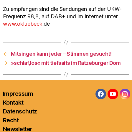
Zu empfangen sind die Sendungen auf der UKW-
Frequenz 98,8, auf DAB+ und im Internet unter
www.okluebeck
.de
←
Mitsingen kann jeder – Stimmen gesucht!
→
»schlaf,los« mit tiefsaits im Ratzeburger Dom
Impressum
Facebook
YouTub
In
Kontakt
Datenschutz
Recht
Newsletter