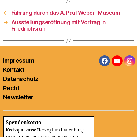
←
Führung durch das A. Paul Weber- Museum
→
Ausstellungseröffnung mit Vortrag in
Friedrichsruh
Impressum
Facebook
YouTub
In
Kontakt
Datenschutz
Recht
Newsletter
Spendenkonto
Kreissparkasse Herzogtum Lauenburg