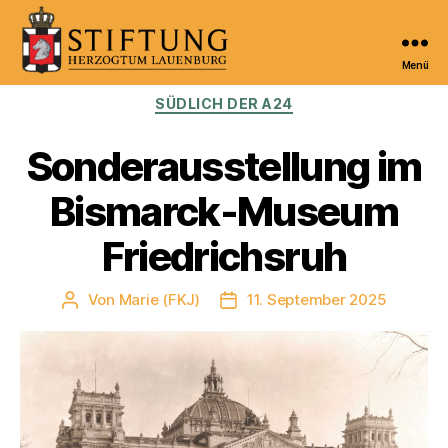
Menü
Kulturportal
Kategorien
SÜDLICH DER A24
der
Stiftung
Herzogtum
Sonderausstellung im
Lauenburg
Bismarck-Museum
Friedrichsruh
Von
Marie (FKJ)
11. September 2025
Beitragsautor
Veröffentlichungsdatum