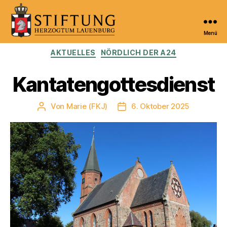
Menü
Kulturportal
Kategorien
AKTUELLES
NÖRDLICH DER A24
der
Stiftung
Herzogtum
Kantatengottesdienst
Lauenburg
Von
Marie (FKJ)
6. Oktober 2025
Beitragsautor
Veröffentlichungsdatum