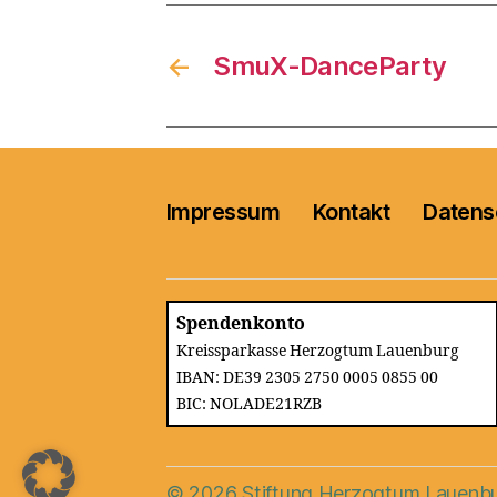
←
SmuX-DanceParty
Impressum
Kontakt
Datens
Spendenkonto
Kreissparkasse Herzogtum Lauenburg
IBAN: DE39 2305 2750 0005 0855 00
BIC: NOLADE21RZB
© 2026
Stiftung Herzogtum Lauenb