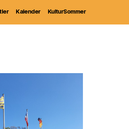
tler
Kalender
KulturSommer