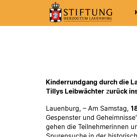
Kulturportal
der
Stiftung
Herzogtum
Lauenburg
Kinderrundgang durch die L
Tillys Leibwächter
z
urück in
Lauenburg, – Am Samstag,
1
Gespenster und Geheimnisse“
gehen die Teilnehmerinnen u
Spurensuche in der historisc