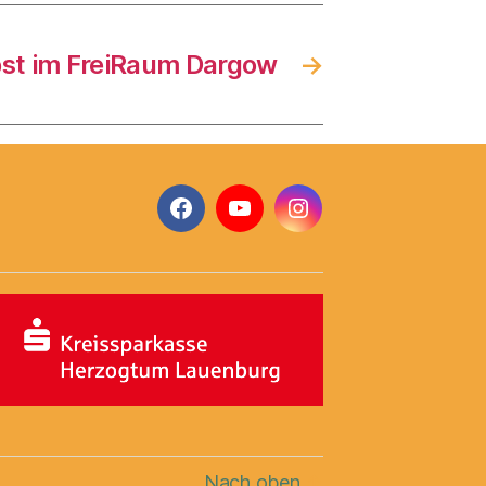
st im FreiRaum Dargow
→
Facebook
YouTube
Instagram
Nach oben
↑