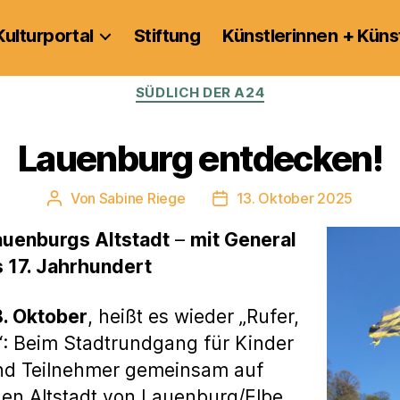
Kulturportal
Stiftung
Künstlerinnen + Küns
Kategorien
SÜDLICH DER A24
Lauenburg entdecken!
Von
Sabine Riege
13. Oktober 2025
Beitragsautor
Veröffentlichungsdatum
auenburgs Altstadt
–
mit General
s 17. Jahrhundert
8. Oktober
, heißt es wieder „Rufer,
: Beim Stadtrundgang für Kinder
nd Teilnehmer gemeinsam auf
hen Altstadt von Lauenburg/Elbe.