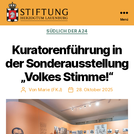
Menü
Kulturportal
Kategorien
SÜDLICH DER A24
der
Stiftung
Herzogtum
Kuratorenführung in
Lauenburg
der Sonderausstellung
„Volkes Stimme!“
Von
Marie (FKJ)
28. Oktober 2025
Beitragsautor
Veröffentlichungsdatum