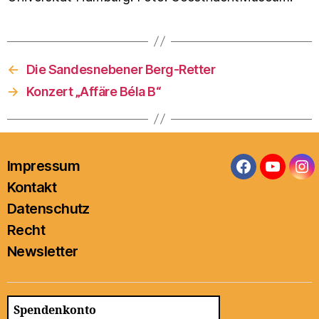
←
Die Sandesnebener Berg-Retter
→
Konzert „Affäre Béla B“
Impressum
Facebook
YouTub
In
Kontakt
Datenschutz
Recht
Newsletter
Spendenkonto