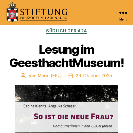
Menü
Kulturportal
Kategorien
SÜDLICH DER A24
der
Stiftung
Herzogtum
Lesung im
Lauenburg
GeesthachtMuseum!
Von
Marie (FKJ)
29. Oktober 2025
Beitragsautor
Veröffentlichungsdatum